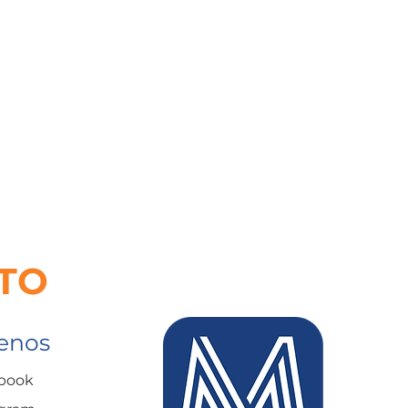
TO
enos
book