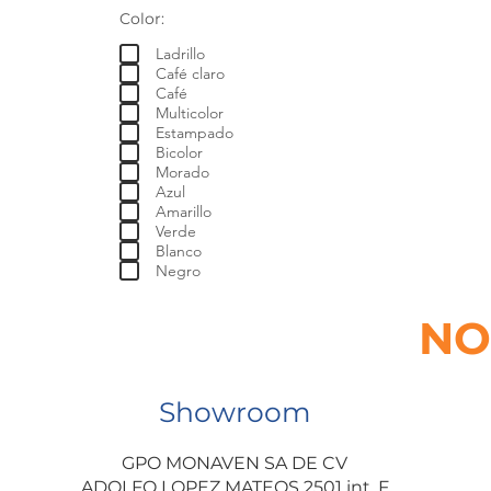
Color:
Ladrillo
Café claro
Café
Multicolor
Estampado
Bicolor
Morado
Azul
Amarillo
Verde
Blanco
Negro
NO
Showroom
GPO MONAVEN SA DE CV
ADOLFO LOPEZ MATEOS 2501 int. F