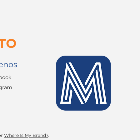
TO
enos
book
agram
or
Where Is My Brand?
.