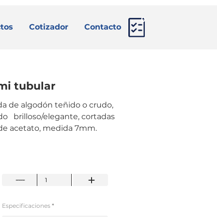
0
tos
Cotizador
Contacto
mi tubular
a de algodón teñido o crudo, 
   brilloso/elegante, cortadas 
 de acetato, medida 7mm.
Especificaciones