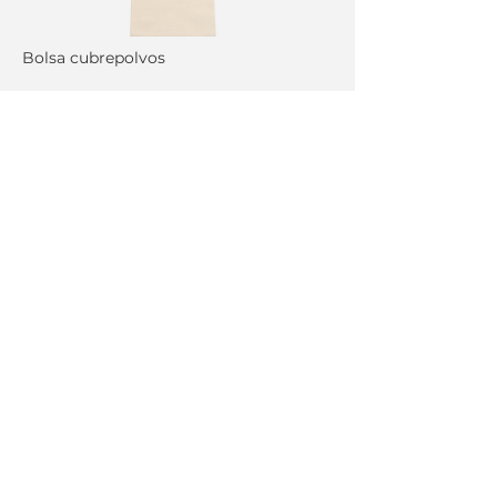
Bolsa cubrepolvos
Bolsa cubrepolvos
NOS ENLAZAMOS
PRONTO
Showroom
GPO MONAVEN SA DE CV
ADOLFO LOPEZ MATEOS 2501 int. F
C.P. 37270