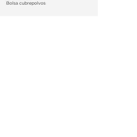
Bolsa cubrepolvos
Bolsa cubrepolvos
NOS ENLAZAMOS
PRONTO
Showroom
GPO MONAVEN SA DE CV
ADOLFO LOPEZ MATEOS 2501 int. F
C.P. 37270
Col. Bugambilias León Gto.